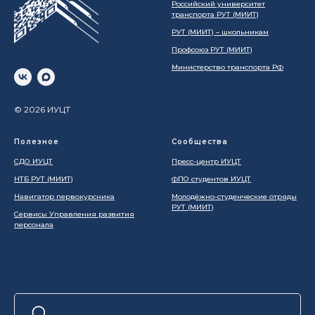
Российский университет
транспорта РУТ (МИИТ)
РУТ (МИИТ) – школьникам
Профсоюз РУТ (МИИТ)
Министерство транспорта РФ
© 2026 ИУЦТ
Полезное
Сообщества
СДО ИУЦТ
Пресс-центр ИУЦТ
НТБ РУТ (МИИТ)
ФПО студентов ИУЦТ
Навигатор первокурсника
Молодёжно-студенческие отряды
РУТ (МИИТ)
Сервисы Управления развития
персонала