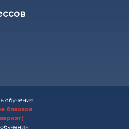
ессов
ь обучения
е базовое
авриат)
 обучения