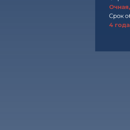
Очная
Срок о
4 года