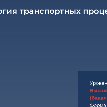
ология транспортных проц
Уровен
Высше
(бакал
Форма