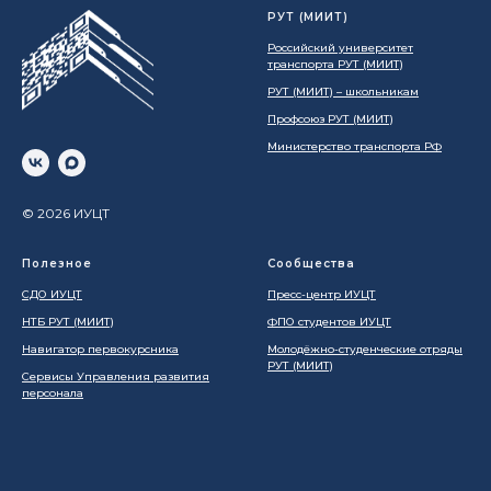
РУТ (МИИТ)
Российский университет
транспорта РУТ (МИИТ)
РУТ (МИИТ) – школьникам
Профсоюз РУТ (МИИТ)
Министерство транспорта РФ
© 2026 ИУЦТ
Полезное
Сообщества
СДО ИУЦТ
Пресс-центр ИУЦТ
НТБ РУТ (МИИТ)
ФПО студентов ИУЦТ
Навигатор первокурсника
Молодёжно-студенческие отряды
РУТ (МИИТ)
Сервисы Управления развития
персонала