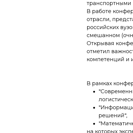
транспортными 
В работе конфе
отрасли, предст
российских вузо
смешанном (очн
Открывая конфе
отметил важнос
компетенций и 
В рамках конфе
"Современн
логистическ
"Информаци
решений",
"Математич
на которых экс