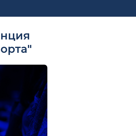
енция
орта"