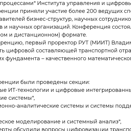
процессами" Института управления и цифровы
ренции приняли участие более 200 ведущих с
авителей бизнес-структур, научных сотрудник
в и научных организаций. Конференция состоя
ом и дистанционном) формате.
ренцию, первый проректор РУТ (МИИТ) Влад
ть цифровой составляющей транспортной отр
их фундамента – качественного математическо
ренции были проведены секции:
ые ИТ-технологии и цифровые интегрированны
ие системы",
онно-аналитические системы и системы подд
еское моделирование и системный анализ",
перты обсудили вопросы цифровизации трансп