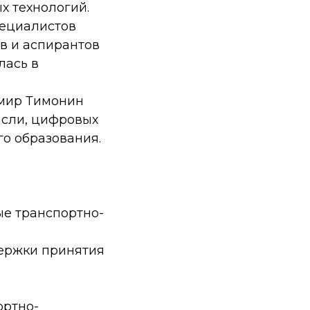
х технологий.
пециалистов
ов и аспирантов
лась в
имир Тимонин
асли, цифровых
го образования.
е транспортно-
ержки принятия
ортно-