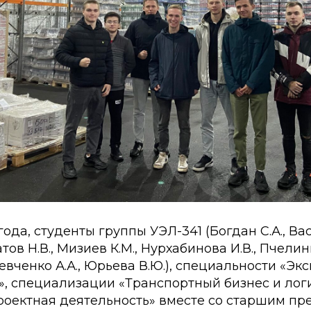
года, студенты группы УЭЛ-341 (Богдан С.А., Вас
тов Н.В., Мизиев К.М., Нурхабинова И.В., Пчелинц
евченко А.А., Юрьева В.Ю.), специальности «Эк
, специализации «Транспортный бизнес и логи
оектная деятельность» вместе со старшим пр