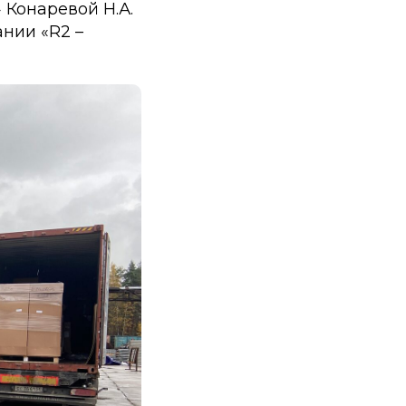
 Конаревой Н.А.
нии «R2 –