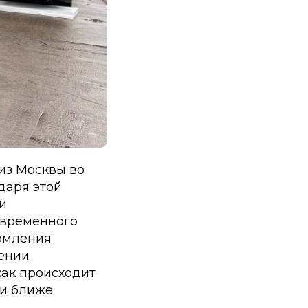
из Москвы во
даря этой
и
я временного
ормления
лении
как происходит
ли ближе