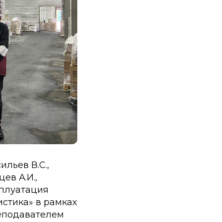
ильев В.С.,
ев А.И.,
сплуатация
стика» в рамках
еподавателем