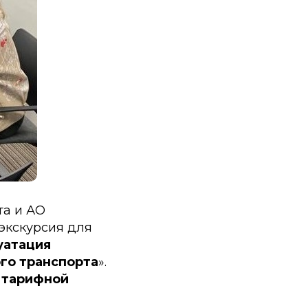
та и АО
экскурсия для
уатация
го транспорта
».
 тарифной