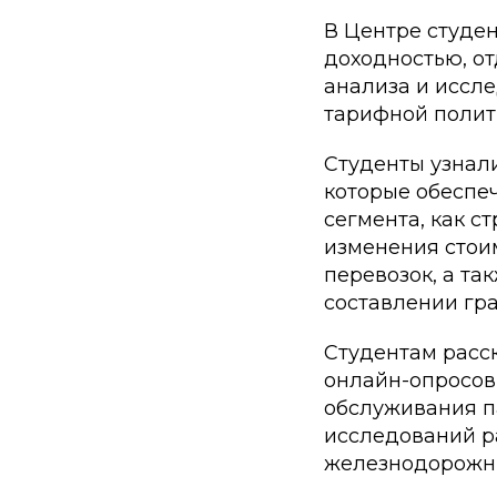
В Центре студе
доходностью, о
анализа и иссл
тарифной полит
Студенты узнал
которые обеспе
сегмента, как 
изменения стои
перевозок, а та
составлении гр
Студентам расск
онлайн-опросов
обслуживания п
исследований р
железнодорожны