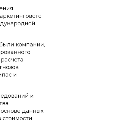
ления
маркетингового
еждународной
были компании,
ированного
 расчета
гнозов
мпас и
ледований и
тва
 основе данных
 стоимости