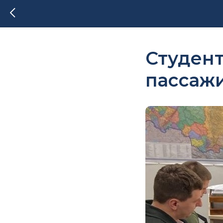
Студен
пассаж