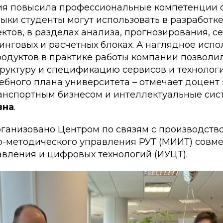
ия повысила профессиональные компетенции с
ки студенты могут использовать в разработке
ктов, в разделах анализа, прогнозирования, 
инговых и расчетных блоках. А наглядное исп
одуктов в практике работы компании позволи
руктуру и спецификацию сервисов и технологи
ебного плана университета – отмечает доцент
анспортным бизнесом и интеллектуальные си
вна
.
ганизовано Центром по связям с производств
о-методического управления РУТ (МИИТ) совме
авления и цифровых технологий (ИУЦТ).