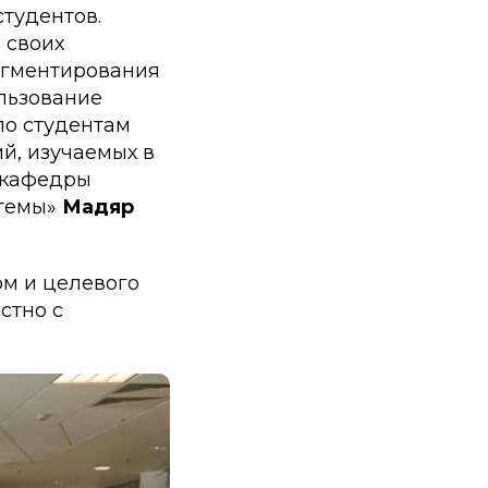
тудентов.
 своих
сегментирования
ользование
ло студентам
й, изучаемых в
 кафедры
стемы»
Мадяр
ом и целевого
стно с