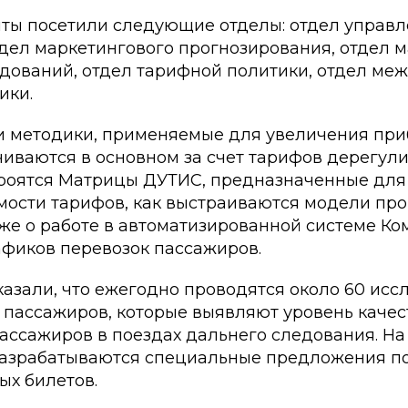
нты посетили следующие отделы: отдел управ
тдел маркетингового прогнозирования, отдел 
едований, отдел тарифной политики, отдел м
ики.
и методики, применяемые для увеличения при
чиваются в основном за счет тарифов дерегул
строятся Матрицы ДУТИС, предназначенные для
мости тарифов, как выстраиваются модели про
кже о работе в автоматизированной системе Ко
афиков перевозок пассажиров.
азали, что ежегодно проводятся около 60 исс
 пассажиров, которые выявляют уровень качес
ассажиров в поездах дальнего следования. На
азрабатываются специальные предложения по
х билетов.