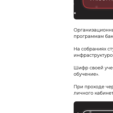
Организационны
программам бака
На собраниях с
инфраструктурой
Шифр своей уче
обучение».
При проходе че
личного кабинет