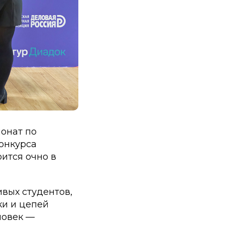
ионат по
конкурса
ится очно в
вых студентов,
ки и цепей
ловек —