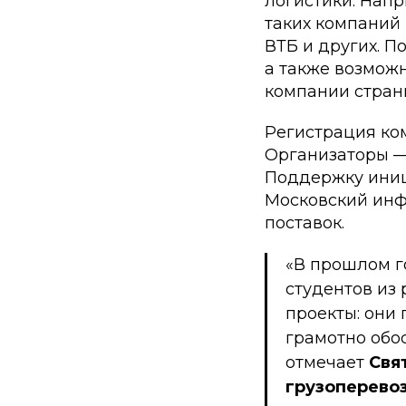
логистики. Нап
таких компаний 
ВТБ и других. П
а также возможн
компании стран
Регистрация ком
Организаторы — 
Поддержку иниц
Московский инф
поставок.
«В прошлом г
студентов из
проекты: они
грамотно обо
отмечает
Свя
грузоперевоз