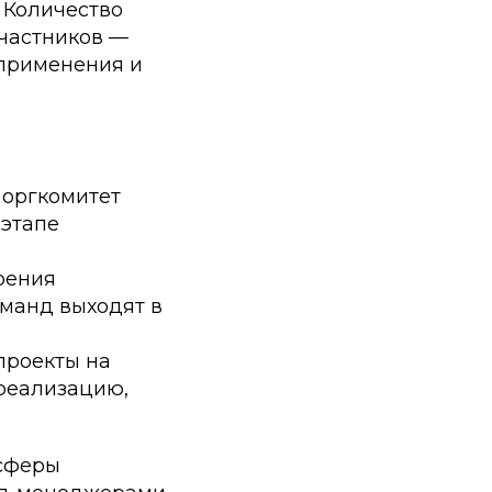
 Количество
участников —
 применения и
 оргкомитет
 этапе
зрения
оманд выходят в
проекты на
 реализацию,
 сферы