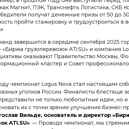
ример, в прошлом году они выступали перед 
как Магнит, ПЭК, Транснефть Логистика, СКБ Кон
обедители получат денежные призы от 50 до 30
ость пройти стажировку и трудоустроиться в 
ы.
анд завершится в середине сентября 2025 год
«Биржа грузоперевозок ATI.SU» и компания Log
иативы оказывают Правительство Москвы, Фон
ормационный кластер и Совет профессионало
оду чемпионат Logus Nova стал настоящим со
 разных уголков России. Финалисты блестяще 
 представили не только любопытные идеи, но и
сновать их с точки зрения улучшения бизнес-п
тослав Вильде, основатель и директор «Бир
ок ATI.SU»
. — Проводя чемпионат, мы стреми