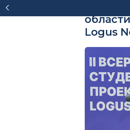
Конкурс
области
Logus N