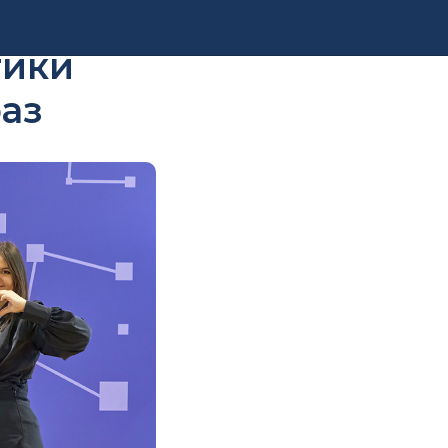
в в
тики
раз