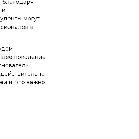
— благодаря
 и
туденты могут
ссионалов в
одом
ящее поколение
снователь
о действительно
еи и, что важно