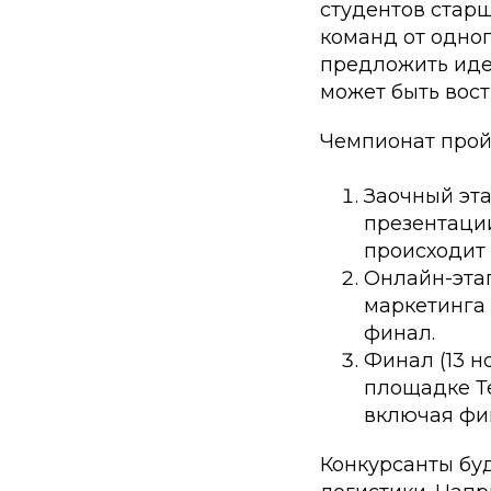
студентов старш
команд от одног
предложить иде
может быть вос
Чемпионат пройд
Заочный эта
презентации
происходит 
Онлайн-этап
маркетинга 
финал.
Финал (13 н
площадке Те
включая фи
Конкурсанты бу