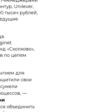
топ-менеджерами
тур, Unilever,
0 тысяч рублей,
ведущие
а.
inet.
д «Сколково»,
в по цепям
бытием для
защитили свои
 сумели
роцессов, —
жи
мся объединить