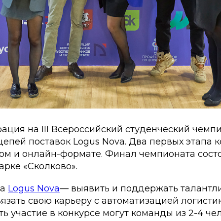
ация на III Всероссийский студенческий чемп
епей поставок Logus Nova. Два первых этапа 
ом и онлайн-формате. Финал чемпионата состо
арке «Сколково».
та
Logus Nova
— выявить и поддержать талантли
вязать свою карьеру с автоматизацией логисти
ть участие в конкурсе могут команды из 2-4 че