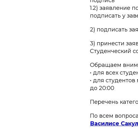
подпись
1.2) заявление 
подписать у за
2) подписать за
3) принести за
Студенческий с
Обращаем внима
• для всех студе
• для студентов
до 20:00
Перечень катег
По всем вопрос
Василисе Саку