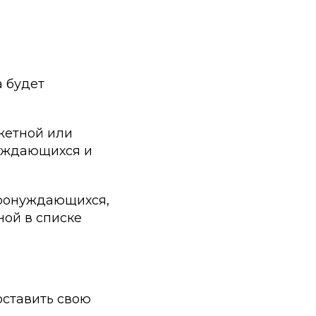
 будет
жетной или
нуждающихся и
тронуждающихся,
ной в списке
поставить свою