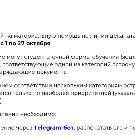
й на материальную помощь по линии деканата
я
с 1 по 27 октября
.
ие могут студенты очной формы обучения бюд
, соответствующие одной из категорий остро
ерждающие документы.
ном соответствии нескольким категориям ос
тся только по наиболее приоритетной (указан
.
вления необходимо:
вление через
Telegram-бот
, распечатать его и 