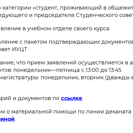
по категории «студент, проживающий в общежи
ведующего и председателя Студенческого сов
явление в учебном отделе своего курса
явление с пакетом подтверждающих документов
овет ИУЦТ
ние, что прием заявлений осуществляется в ау
нтов: понедельник—пятница с 13:00 до 13:45
 магистратуры: понедельник, вторник (дважды в
орий и документов по
ссылке
.
ам о материальной помощи по линии деканата
линой
.