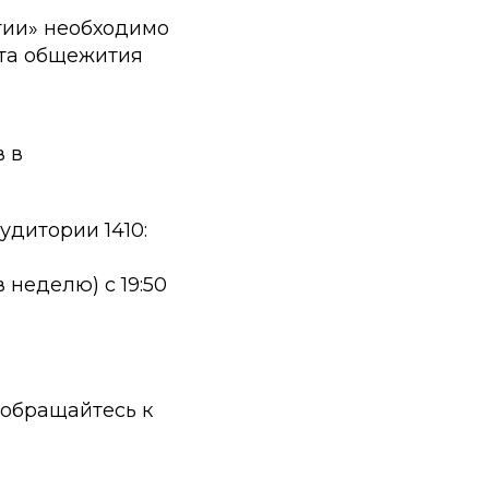
тии» необходимо
ета общежития
 в
дитории 1410:
 неделю) с 19:50
 обращайтесь к