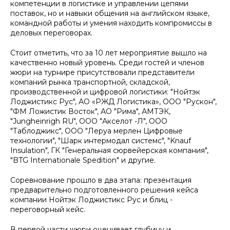
компетенции в логистике и управлении цепями
поставок, но и навыки общения на английском языке,
командной работы и умения находить компромиссы в
деловых переговорах.
Стоит отметить, что за 10 лет мероприятие вышло на
качественно новый уровень. Среди гостей и членов
жюри на турнире присутствовали представители
компаний рынка транспортной, складской,
производственной и цифровой логистики: "Нойтэк
Лоджистикс Рус", АО «РЖД Логистика», ООО "Рускон",
"ФМ Ложистик Восток", АО "Рима", АМТЭК,
"Jungheinrigh RU", ООО "Акселот -Л", ООО
"Таблоджикс", ООО "Леруа мерлен Цифровые
технологии", "Шарк интермодал системс", "Knauf
Insulation", ГК "Генеральная сюрвейерская компания",
"BTG Internationale Spedition" и другие.
Соревнование прошло в два этапа: презентация
предварительно подготовленного решения кейса
компании Нойтэк Лоджистикс Рус и блиц -
переговорный кейс.
В первой части жюри оценивает глубину и