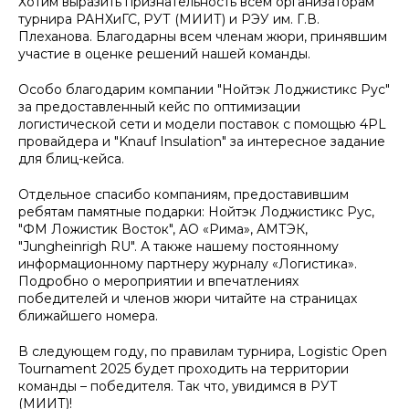
Хотим выразить признательность всем организаторам
турнира РАНХиГС, РУТ (МИИТ) и РЭУ им. Г.В.
Плеханова. Благодарны всем членам жюри, принявшим
участие в оценке решений нашей команды.
Особо благодарим компании "Нойтэк Лоджистикс Рус"
за предоставленный кейс по оптимизации
логистической сети и модели поставок с помощью 4PL
провайдера и "Knauf Insulation" за интересное задание
для блиц-кейса.
Отдельное спасибо компаниям, предоставившим
ребятам памятные подарки: Нойтэк Лоджистикс Рус,
"ФМ Ложистик Восток", АО «Рима», АМТЭК,
"Jungheinrigh RU". А также нашему постоянному
информационному партнеру журналу «Логистика».
Подробно о мероприятии и впечатлениях
победителей и членов жюри читайте на страницах
ближайшего номера.
В следующем году, по правилам турнира, Logistic Open
Tournament 2025 будет проходить на территории
команды – победителя. Так что, увидимся в РУТ
(МИИТ)!