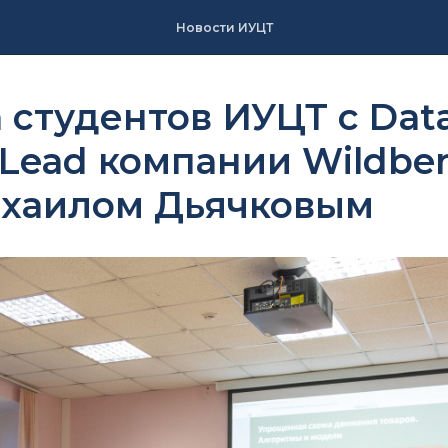
Новости ИУЦТ
 студентов ИУЦТ с Dat
 Lead компании Wildber
ихаилом Дьячковым