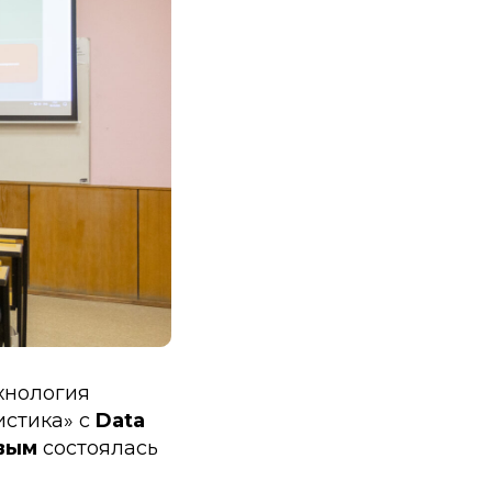
ехнология
истика» с
Data
овым
состоялась