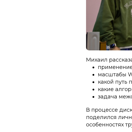
Михаил рассказа
применение 
масштабы Wi
какой путь 
какие алго
задача меж
В процессе дис
поделился личн
особенностях тр