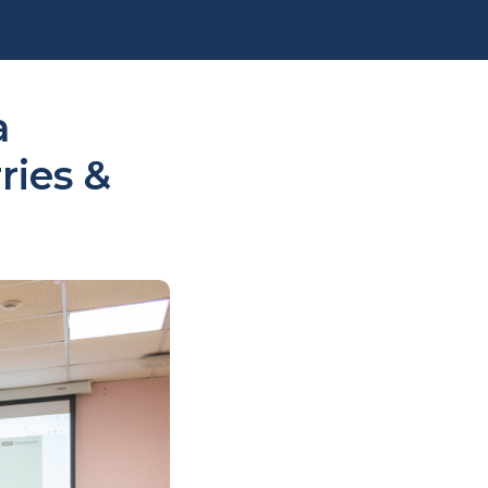
a
ries &