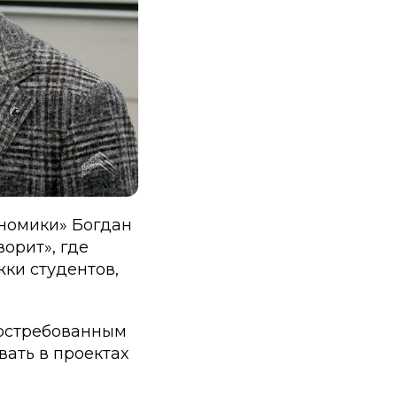
номики» Богдан
орит», где
ки студентов,
востребованным
ать в проектах