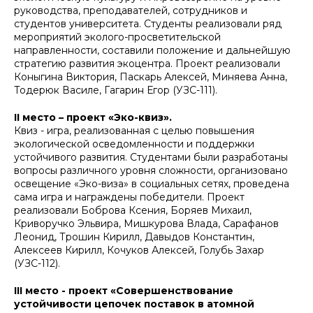
руководства, преподавателей, сотрудников и
студентов университета. Студенты реализовали ряд
мероприятий эколого-просветительской
направленности, составили положение и дальнейшую
стратегию развития экоцентра. Проект реализовали
Коныгина Виктория, Паскарь Алексей, Миняева Анна,
Тодерюк Василе, Гагарин Егор (УЗС-111).
II место – проект «Эко-квиз».
Квиз - игра, реализованная с целью повышения
экологической осведомленности и поддержки
устойчивого развития. Студентами были разработаны
вопросы различного уровня сложности, организовано
освещение «Эко-виза» в социальных сетях, проведена
сама игра и награждены победители. Проект
реализовали Боброва Ксения, Боряев Михаил,
Криворучко Эльвира, Мишкурова Влада, Сарафанов
Леонид, Трошин Кирилл, Давыдов Константин,
Алексеев Кирилл, Кочуков Алексей, Голубь Захар
(УЗС-112).
III место - проект «Совершенствование
устойчивости цепочек поставок в атомной