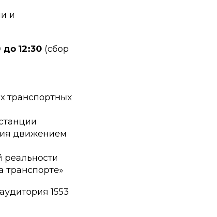
и и
0 до 12:30
(сбор
х транспортных
станции
ния движением
й реальности
а транспорте»
аудитория 1553