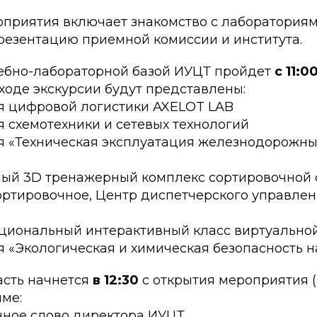
приятия включает знакомство с лабораториям
езентацию приемной комиссии и института.
чебно-лабораторной базой ИУЦТ пройдет
с 11:0
В ходе экскурсии будут представлены:
я цифровой логистики AXELOT LAB
 схемотехники и сетевых технологий
я «Техническая эксплуатация железнодорожны
ый 3D тренажерный комплекс сортировочной 
ортировочное, Центр диспетчерского управле
циональный интерактивный класс виртуально
 «Экологическая и химическая безопасность н
сть начнется
в 12:30
с открытия мероприятия (
мме:
нное слово директора ИУЦТ