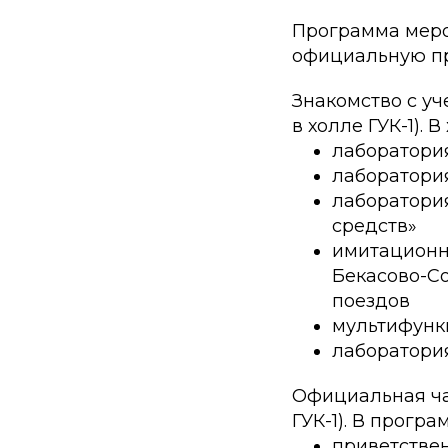
Программа меро
официальную пр
Знакомство с у
в холле ГУК-1). 
лаборатори
лаборатория
лаборатори
средств»
имитационн
Бекасово-С
поездов
мультифунк
лаборатория
Официальная ча
ГУК-1). В програ
приветстве