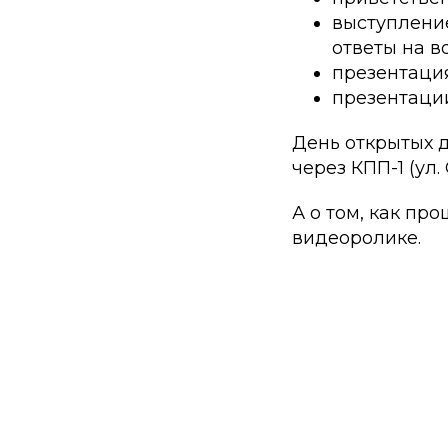
выступление
ответы на 
презентаци
презентаци
День открытых дв
через КПП-1 (ул. 
А о том, как пр
видеоролике.