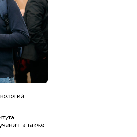
хнологий
итута,
чения, а также
.