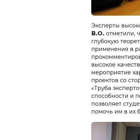
Эксперты высок
В.О.
отметили, 
глубокую теоре
применения в р
прокомментиров
высокое качест
мероприятие ха
проектов со сто
«Труба эксперто
способности и п
позволяет студ
помочь им в их 