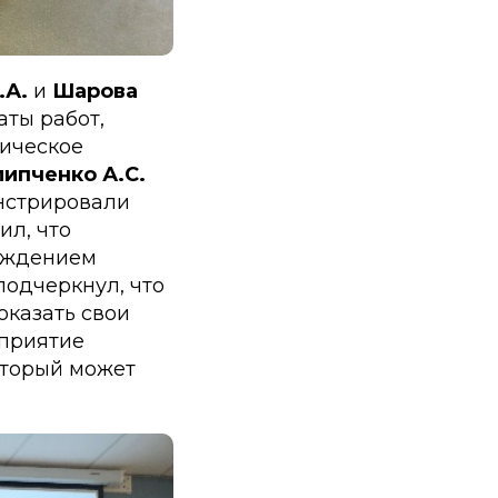
.А.
и
Шарова
аты работ,
тическое
ипченко А.С.
нстрировали
ил, что
уждением
одчеркнул, что
оказать свои
оприятие
оторый может