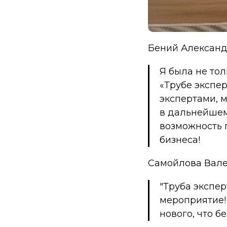
Бений Александр
Я была не то
«Трубе экспе
экспертами, 
в дальнейшем
возможность 
бизнеса!
Самойлова Вален
"Труба экспе
мероприятие!
нового, что б