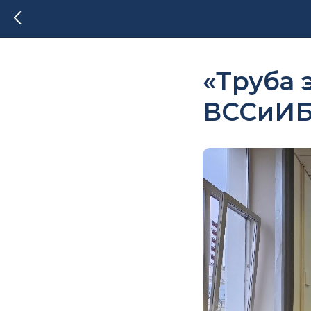
«Труба 
ВССиИ