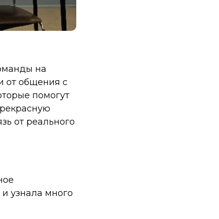
команды на
и от общения с
оторые помогут
прекрасную
зь от реального
ное
 и узнала много