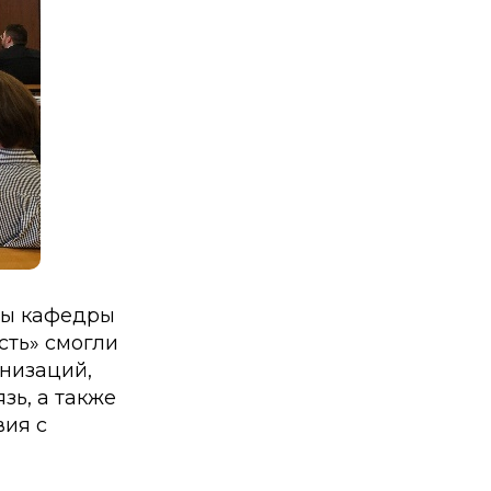
нты кафедры
сть» смогли
низаций,
зь, а также
вия с