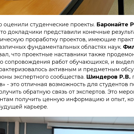
о оценили студенческие проекты.
Баронайте Р
что докладчики представили конечные результ
тическую проработку проектов, имеющие прак
азличных фундаментальных областях наук.
Фил
ал, что проектные наставники также продемо
во сопровождения работ обучающихся, и выдел
рактеризовалось активным и предметным обс
роны экспертного сообщества.
Шиндеров Р.В.
п
в» - это отличная возможность для студентов п
олучить обратную связь от экспертов. Это мер
ентам получить ценную информацию и опыт, к
будущей карьере.