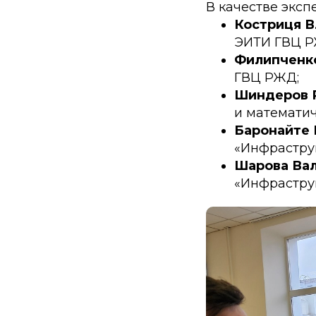
В качестве эксп
Костриця 
ЭИТИ ГВЦ Р
Филипченк
ГВЦ РЖД;
Шиндеров 
и математич
Баронайте 
«Инфрастру
Шарова Ва
«Инфрастру