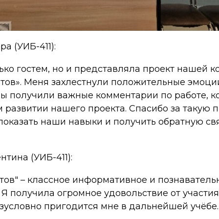
а (УИБ-411):
лько гостем, но и представляла проект нашей 
ртов». Меня захлестнули положительные эмоци
мы получили важные комментарии по работе, к
 развитии нашего проекта. Спасибо за такую 
показать наши навыки и получить обратную свя
тина (УИБ-411):
ртов" – классное информативное и познаватель
 Я получила огромное удовольствие от участия
езусловно пригодится мне в дальнейшей учёбе.