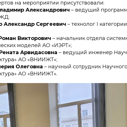
ертов на мероприятии присутствовали:
Владимир Александрович
– ведущий программ
ЖД;
о Александр Сергеевич
– технолог I категори
Роман Викторович
– начальник отдела систем
еских моделей АО «ИЭРТ»;
Рената Арвидасовна
– ведущий инженер Науч
ктура» АО «ВНИИЖТ»;
лерия Олеговна
– научный сотрудник Научног
ктура» АО «ВНИИЖТ».