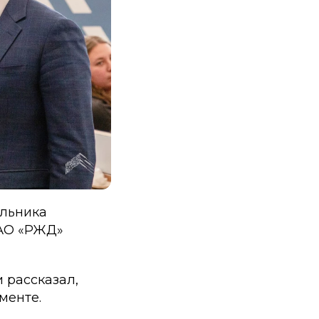
альника
ОАО «РЖД»
 рассказал,
менте.