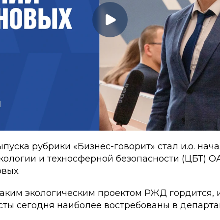
ыпуска рубрики «Бизнес-говорит» стал и.о. нач
кологии и техносферной безопасности (ЦБТ) 
вых.
аким экологическим проектом РЖД гордится, и
сты сегодня наиболее востребованы в департа