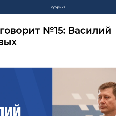
Рубрика
говорит №15: Василий
вых