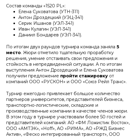
Состав команды «1520 PL»:
Елена Суковатова (УТН-311)
Антон Дроздецкий (УЭЦ-341)
Серик Ишанов (УЭЛ-341)
Иван Кулагин (УЭЛ-341)
Даниил Бондарев (УЭЛ-341).
По итогам двух раундов турнира команда заняла
5
место
. Жюри отметило тщательную проработку
решения, умение отстаивать свои предложения и
стойкость в непредвиденной ситуации. А по итогам
выступления Антон Дроздецкий и Елена Суковатова
получили предложение
пройти стажировку
от
компаний ООО «РУСКОН» и ООО «Союз Рейл Транс».
Турнир ежегодно привлекает большое количество
партнеров университетов, представителей бизнеса,
транспортно-логистические, складские и
производственные компании в качестве членов жюри.
В этом году в турнире участвовали более 50 гостей и
представителей компаний: АО «ФМ Ложистик Восток»,
ООО «АМТЭК», «Hoff», АО «РИМА», АО «РЖД Бизнес
Актив», «Феско интегрированный транспорт», ООО