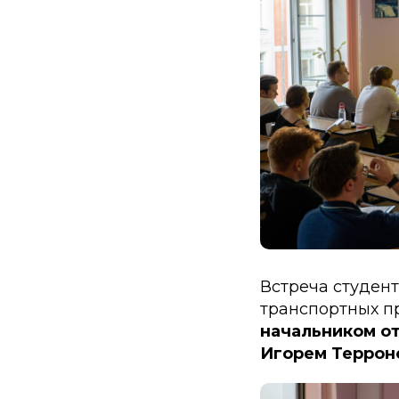
Встреча студент
транспортных п
начальником о
Игорем Террон