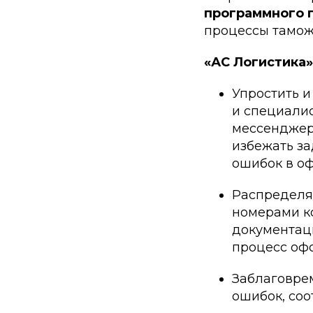
программного 
процессы тамож
«АС Логистика»
Упростить 
и специали
мессенджере
избежать за
ошибок в о
Распределя
номерами ко
документац
процесс оф
Заблаговре
ошибок, соо