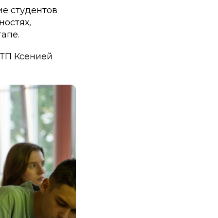
ие студентов
ностях,
апе.
ТП Ксенией