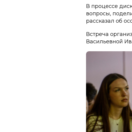
В процессе дис
вопросы, подел
рассказал об ос
Встреча органи
Васильевной Ив