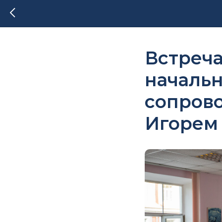
Встреча
началь
сопров
Игорем