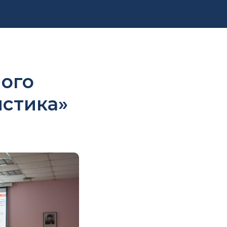
ого
стика»