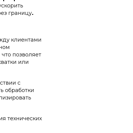
ускорить
ез границу
.
ежду клиентами
нном
 что позволяет
хватки или
ствии с
ть обработки
лизировать
ия технических