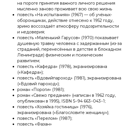
на пороге принятия важного личного решения
мысленно заново проживает всю свою жизнь
повесть «На испытаниях» (1967) — об учёных-
оборонщиках, действие отнесено к 1952 году,
зримо воссоздаёт атмосферу подозрительности
и недоверия;
повесть «Маленький Гарусов» (1970) показывает
душевную травму человека с задержанным (из-за
страданий, перенесённых в детстве в блокадном
Ленинграде) физическим и психическим
развитием;
повесть «Кафедра» (1978), экранизирована
(«Кафедра»);
повесть «Вдовийпароход» (1981), экранизирована
(«Вдовий пароход»);
роман «Пороги» (1981);
роман «Свежо предание» (написан в 1962 году,
опубликован в 1995), ISBN 5−94 663−043−1;
повесть «Хозяйка гостиницы» (1976),
экранизирована («Благословите женщину»);
повесть «Перелом» (1987);
повесть «Фазан»