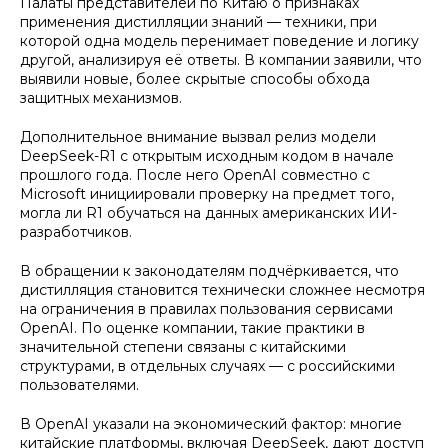
Палаты представителей по Китаю о признаках
применения дистилляции знаний — техники, при
которой одна модель перенимает поведение и логику
другой, анализируя её ответы. В компании заявили, что
выявили новые, более скрытые способы обхода
защитных механизмов.
Дополнительное внимание вызвал релиз модели
DeepSeek-R1 с открытым исходным кодом в начале
прошлого года. После него OpenAI совместно с
Microsoft инициировали проверку на предмет того,
могла ли R1 обучаться на данных американских ИИ-
разработчиков.
В обращении к законодателям подчёркивается, что
дистилляция становится технически сложнее несмотря
на ограничения в правилах пользования сервисами
OpenAI. По оценке компании, такие практики в
значительной степени связаны с китайскими
структурами, в отдельных случаях — с российскими
пользователями.
В OpenAI указали на экономический фактор: многие
китайские платформы, включая DeepSeek, дают доступ