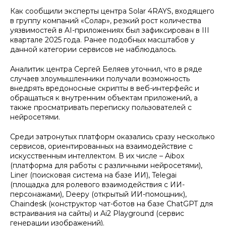
Как сообщили эксперты центра Solar 4RAYS, входящего
в группу компаний «Солар», резкий рост количества
уязвимостей в AI-приложениях был зафиксирован в III
квартале 2025 года. Ранее подобных масштабов у
данной категории сервисов не наблюдалось.
Аналитик центра Сергей Беляев уточнил, что в ряде
случаев злоумышленники получали возможность
внедрять вредоносные скрипты в веб-интерфейс и
обращаться к внутренним объектам приложений, а
также просматривать переписку пользователей с
нейросетями.
Среди затронутых платформ оказались сразу несколько
сервисов, ориентированных на взаимодействие с
искусственным интеллектом. В их числе – Aibox
(платформа для работы с различными нейросетями),
Liner (поисковая система на базе ИИ), Telegai
(площадка для ролевого взаимодействия с ИИ-
персонажами), Deepy (открытый ИИ-помощник),
Chaindesk (конструктор чат-ботов на базе ChatGPT для
встраивания на сайты) и Ai2 Playground (сервис
генерации изображений).