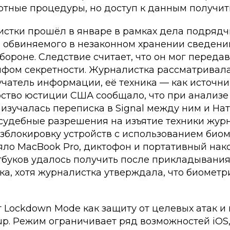
тные процедуры, но доступ к данным получить
истки прошёл в январе в рамках дела подряд
, обвиняемого в незаконном хранении сведений
ороне. Следствие считает, что он мог переда
ифом секретности. Журналистка рассматривала
атель информации, её техника — как источник
ство юстиции США сообщало, что при анализе
изучалась переписка в Signal между ним и Нат
судебные разрешения на изъятие техники журн
зблокировку устройств с использованием биом
яло MacBook Pro, диктофон и портативный нако
тбуков удалось получить после прикладывания
ка, хотя журналистка утверждала, что биометр
т Lockdown Mode как защиту от целевых атак 
up. Режим ограничивает ряд возможностей iOS