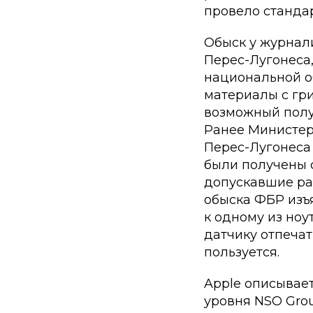
провело стандар
Обыск у журнал
Перес-Лугонеса
национальной об
материалы с гр
возможный получ
Ранее Министер
Перес-Лугонеса 
были получены 
допускавшие ра
обыска ФБР изъ
к одному из ноу
датчику отпечат
пользуется.
Apple описывае
уровня NSO Gro