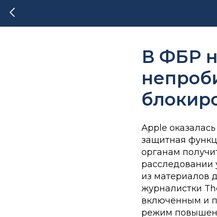
В ФБР н
непроб
блокиро
Apple оказалась
защитная функц
органам получит
расследовании 
из материалов д
журналистки Th
включённым и п
режим повышенн