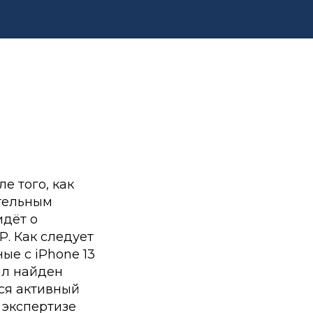
е того, как
тельным
идёт о
. Как следует
ые с iPhone 13
ыл найден
ся активный
экспертизе