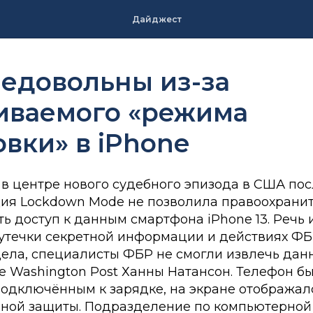
Дайджест
едовольны из-за
иваемого «режима
вки» в iPhone
 в центре нового судебного эпизода в США посл
ия Lockdown Mode не позволила правоохрани
ь доступ к данным смартфона iPhone 13. Речь 
утечки секретной информации и действиях ФБР
ела, специалисты ФБР не смогли извлечь данн
e Washington Post Ханны Натансон. Телефон б
одключённым к зарядке, на экране отображал
ой защиты. Подразделение по компьютерной 