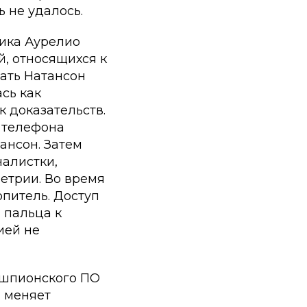
 не удалось.
чика Аурелио
, относящихся к
вать Натансон
сь как
 доказательств.
 телефона
ансон. Затем
алистки,
етрии. Во время
питель. Доступ
 пальца к
ией не
и шпионского ПО
, меняет