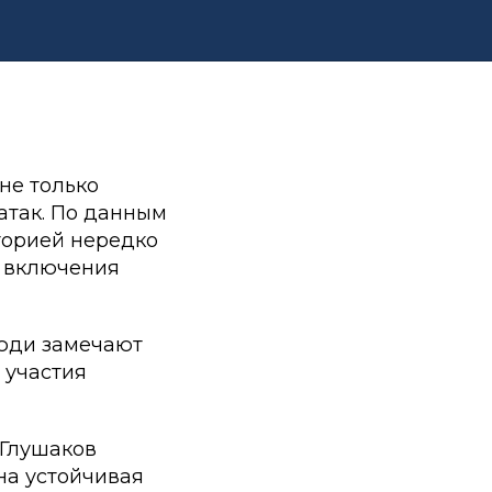
не только
атак. По данным
торией нередко
е включения
люди замечают
 участия
 Глушаков
на устойчивая