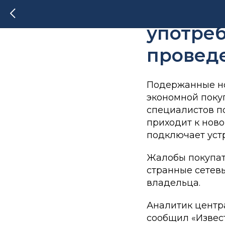
Хакеры
употре
провед
Подержанные но
экономной покуп
специалистов п
приходит к ново
подключает устр
Жалобы покупат
странные сетевы
владельца.
Аналитик центр
сообщил «Извес