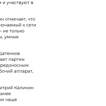
 и участвуют в
н отмечает, что
лючаемый к сети
– не только
ы, умные
датенков
ает партии
 вредоносным
бочий аппарат,
митрий Калинин
ранее
ки чаще