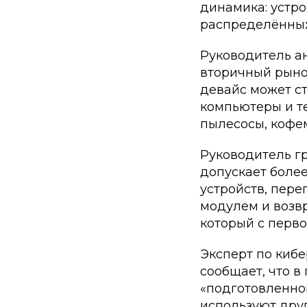
динамика: устро
распределённых
Руководитель ан
вторичный рыно
девайс может ст
компьютеры и те
пылесосы, кофе
Руководитель г
допускает боле
устройств, пер
модулем и возв
который с перво
Эксперт по киб
сообщает, что 
«подготовленно
используют дру