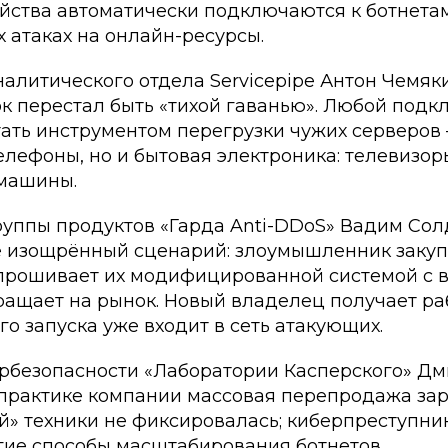
йства автоматически подключаются к ботнетам
 атаках на онлайн-ресурсы.
алитического отдела Servicepipe Антон Чемяки
к перестал быть «тихой гаванью». Любой подк
ать инструментом перегрузки чужих серверов 
лефоны, но и бытовая электроника: телевизор
машины.
руппы продуктов «Гарда Anti-DDoS» Вадим Сол
е изощрённый сценарий: злоумышленник закуп
епрошивает их модифицированной системой с
ращает на рынок. Новый владелец получает ра
го запуска уже входит в сеть атакующих.
ербезопасности «Лаборатории Касперского» Д
в практике компании массовая перепродажа за
й» техники не фиксировалась; киберпреступни
гие способы масштабирования ботнетов.