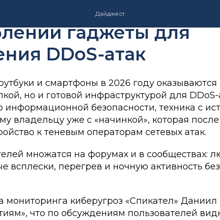
 используют бывшие в
Дайджест
блении гаджеты для
ения DDoS-атак
утбуки и смартфоны в 2026 году оказываются 
кой, но и готовой инфраструктурой для DDoS-
о информационной безопасности, техника с ис
му владельцу уже с «начинкой», которая посл
ойство к теневым операторам сетевых атак.
елей множатся на форумах и в сообществах: 
е всплески, перегрев и ночную активность без
а мониторинга киберугроз «Спикател» Даниил
тиям», что по обсуждениям пользователей вид