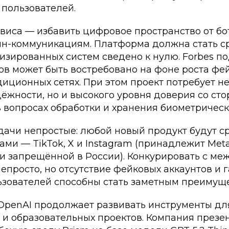
пользователей.
виса — избавить цифровое пространство от бо
йн-коммуникациям. Платформа должна стать ср
изированных систем сведено к нулю. Forbes по
ов может быть востребовано на фоне роста фе
диционных сетях. При этом проект потребует не
ёжности, но и высокого уровня доверия со ст
 вопросах обработки и хранения биометрическ
дачи непростые: любой новый продукт будут с
ми — TikTok, X и Instagram (принадлежит Met
 и запрещённой в России). Конкурировать с м
просто, но отсутствие фейковых аккаунтов и 
ьзователей способны стать заметным преимущ
penAI продолжает развивать инструменты дл
 и образовательных проектов. Компания презе