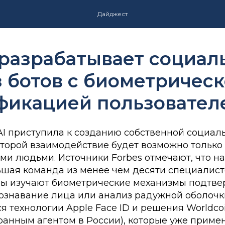
Дайджест
 разрабатывает социал
з ботов с биометричес
фикацией пользовател
I приступила к созданию собственной социал
оторой взаимодействие будет возможно только
и людьми. Источники Forbes отмечают, что н
ьшая команда из менее чем десяти специалист
ы изучают биометрические механизмы подтв
познавание лица или анализ радужной оболочк
 технологии Apple Face ID и решения Worldco
ранным агентом в России), которые уже приме