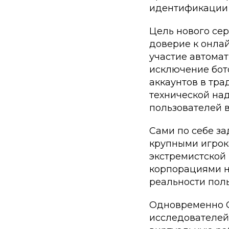
идентификации 
Цель нового сер
доверие к онла
участие автомат
исключение бот
аккаунтов в тра
технической над
пользователей в
Сами по себе за
крупными игрока
экстремистской
корпорациями не
реальности пол
Одновременно O
исследователей