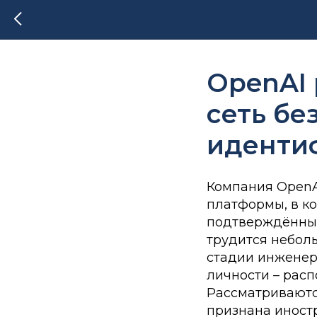
OpenAI
сеть бе
иденти
Компания OpenA
платформы, в к
подтверждённым
трудится небол
стадии инженер
личности – рас
Рассматриваются
признана иност