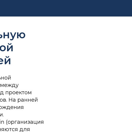
ьную
кой
ей
ьной
 между
ад проектом
ов. На ранней
ерждения
и.
in (организация
няются для