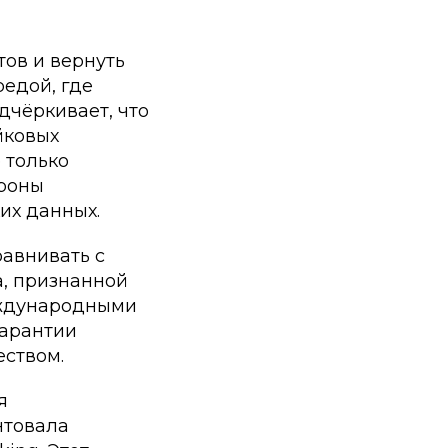
тов и вернуть
едой, где
дчёркивает, что
йковых
 только
ороны
их данных.
равнивать с
a, признанной
еждународными
гарантии
еством.
я
нтовала