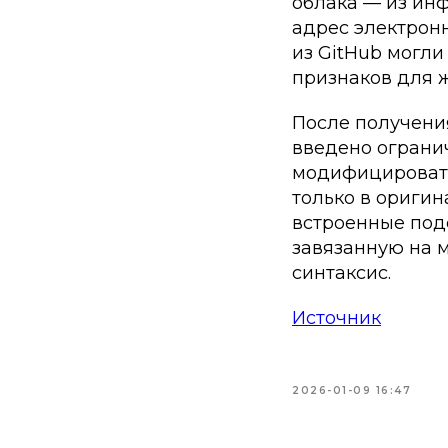
облака — из инф
адрес электрон
из GitHub могл
признаков для 
После получени
введено ограни
модифицировать
только в ориги
встроенные подс
завязанную на 
синтаксис.
Источник
2026-01-09 16:47