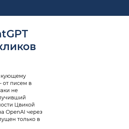
atGPT
кликов
такующему
 от писем в
таки не
олучивший
ности Цвикой
а OpenAI через
пущен только в