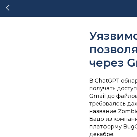
Уязвимо
позволя
через G
В ChatGPT обна
получать досту
Gmail до файлов
требовалось да
название Zombi
Бадо из компан
платформу BugCr
декабре.