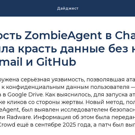
Дайджест
сть ZombieAgent в Ch
ла красть данные без 
mail и GitHub
ружена серьёзная уязвимость, позволявшая а
п к конфиденциальным данным пользователя —
 в Google Drive. Как выяснилось, для запуска а
же кликов со стороны жертвы. Новый метод, п
eAgent, был выявлен исследователем безопас
ии Radware. Информация об этом была передан
owd ещё в сентябре 2025 года, а патч был вы