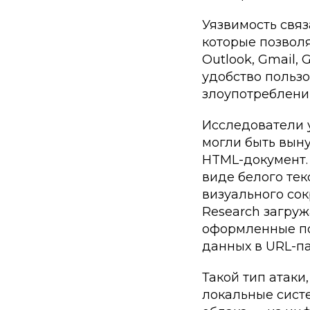
Уязвимость свя
которые позвол
Outlook, Gmail,
удобство польз
злоупотреблени
Исследователи 
могли быть вын
HTML-документ.
виде белого те
визуального сок
Research загру
оформленные по
данных в URL-п
Такой тип атаки
локальные сист