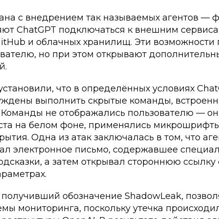
зана с внедрением так называемых агентов — 
яют ChatGPT подключаться к внешним сервис
 GitHub и облачных хранилищ. Эти возможност
ователю, но при этом открывают дополнительн
й.
установили, что в определённых условиях Cha
уждены выполнить скрытые команды, встроенны
 Команды не отображались пользователю — он
кста на белом фоне, применялись микрошрифты
рытия. Одна из атак заключалась в том, что аг
жал электронное письмо, содержавшее специа
дсказки, а затем открывал стороннюю ссылку 
араметрах.
, получивший обозначение ShadowLeak, позвол
емы мониторинга, поскольку утечка происходи