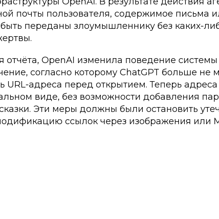
раструктуры OpenAI. В результате действия аг
ной почты пользователя, содержимое письма 
и быть переданы злоумышленнику без каких-ли
жертвы.
я отчёта, OpenAI изменила поведение системы
чение, согласно которому ChatGPT больше не 
 URL-адреса перед открытием. Теперь адреса
нальном виде, без возможности добавления па
казки. Эти меры должны были остановить утеч
модификацию ссылок через изображения или 