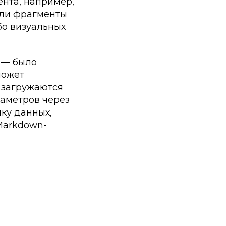
ента, например,
или фрагменты
бо визуальных
 — было
может
 загружаются
раметров через
ку данных,
Markdown-