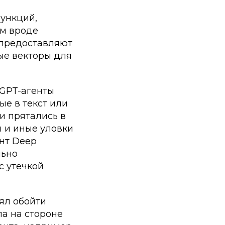
функций,
ам вроде
и предоставляют
ые векторы для
tGPT-агенты
е в текст или
и прятались в
 и иные уловки
ент Deep
льно
с утечкой
ял обойти
ла на стороне