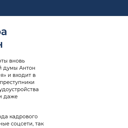
изации
ра
н
ты вновь
й думы Антон
я» и входит в
 преступники
удоустройства
и даже
ода кадрового
ые соцсети, так