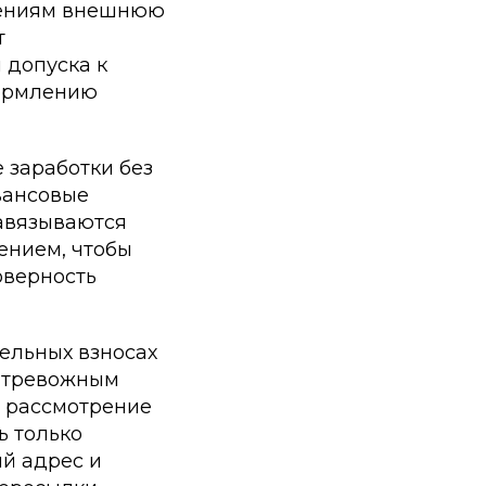
бщениям внешнюю
т
 допуска к
формлению
 заработки без
вансовые
навязываются
ением, чтобы
оверность
ельных взносах
я тревожным
а рассмотрение
ь только
й адрес и