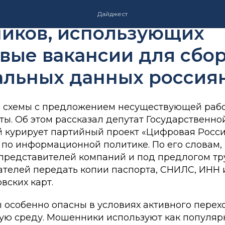
ме сообщили об актив
Дайджест
иков, использующих
вые вакансии для сбо
альных данных россия
 схемы с предложением несуществующей рабо
ы. Об этом рассказал депутат Государственно
й курирует партийный проект «Цифровая Росси
 по информационной политике. По его словам,
 представителей компаний и под предлогом тр
кателей передать копии паспорта, СНИЛС, ИНН 
вских карт.
 особенно опасны в условиях активного перех
ую среду. Мошенники используют как популярн