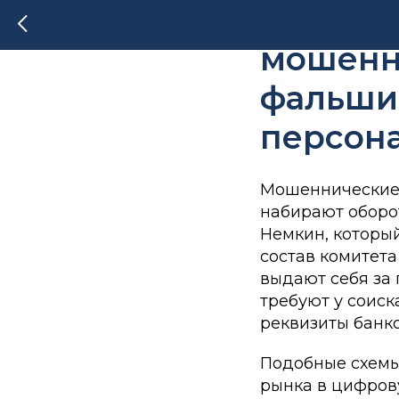
В Госду
мошенн
фальши
персон
Мошеннические
набирают оборот
Немкин, которы
состав комитета
выдают себя за
требуют у соис
реквизиты банко
Подобные схемы
рынка в цифров