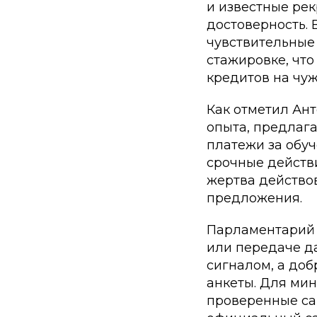
и известные ре
достоверность.
чувствительные
стажировке, чт
кредитов на чу
Как отметил Ан
опыта, предлаг
платежи за обу
срочные действ
жертва действо
предложения.
Парламентарий 
или передаче д
сигналом, а доб
анкеты. Для ми
проверенные са