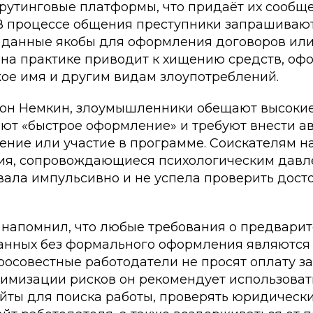
крутинговые платформы, что придаёт их соо
 В процессе общения преступники запрашиваю
 данные якобы для оформления договоров или
о на практике приводит к хищению средств, о
жое имя и другим видам злоупотреблений.
тон Немкин, злоумышленники обещают высокие
ают «быстрое оформление» и требуют внести а
чение или участие в программе. Соискателям 
ия, сопровождающиеся психологическим давл
вала импульсивно и не успела проверить дост
напомнил, что любые требования о предварит
анных без формального оформления являютс
росовестные работодатели не просят оплату з
нимизации рисков он рекомендует использоват
йты для поиска работы, проверять юридически