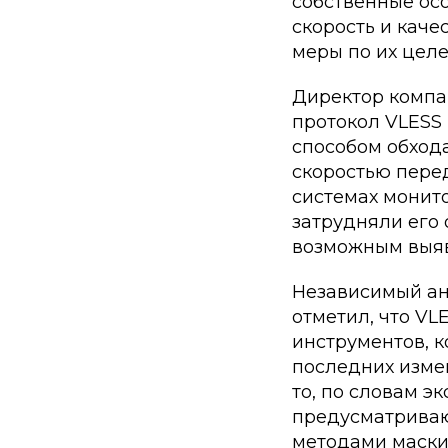
собственные осо
скорость и каче
меры по их цел
Директор компа
протокол VLESS
способом обход
скоростью пере
системах монито
затрудняли его
возможным выяв
Независимый ан
отметил, что V
инструментов, 
последних измен
то, по словам э
предусматриваю
методами маски