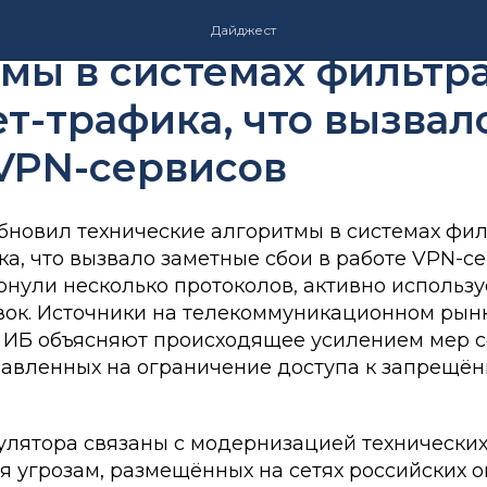
надзор обновил техни
Дайджест
мы в системах фильтр
т-трафика, что вызвал
VPN-сервисов
бновил технические алгоритмы в системах фи
а, что вызвало заметные сбои в работе VPN-се
онули несколько протоколов, активно использ
вок. Источники на телекоммуникационном рын
 ИБ объясняют происходящее усилением мер с
равленных на ограничение доступа к запрещё
улятора связаны с модернизацией технических
 угрозам, размещённых на сетях российских о