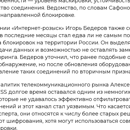
бенности — уровень маскировки, устойчивость
ство соединения. Ведомство, по словам Сафон
енаправленной блокировке.
нии «Интернет-розыск» Игорь Бедеров также с
 в последние месяцы стал едва ли не самым 
а блокировок на территории России. Он выдел
дачи данных и возможностью не оставлять зам
ринга. Бедеров уточнил, что ранее подобные 
 обнаружение, но после обновления оборудова
ление таких соединений по вторичным призн
алитик телекоммуникационного рынка Алексе
LESS долгое время оставался одним из немног
которые не удавалось эффективно отфильтроват
ений и этот канал стал уязвимым. Что касаетс
ксперта, они относятся к числу более старых ре
т шифрования, хотя могут использоваться сов
ровки.