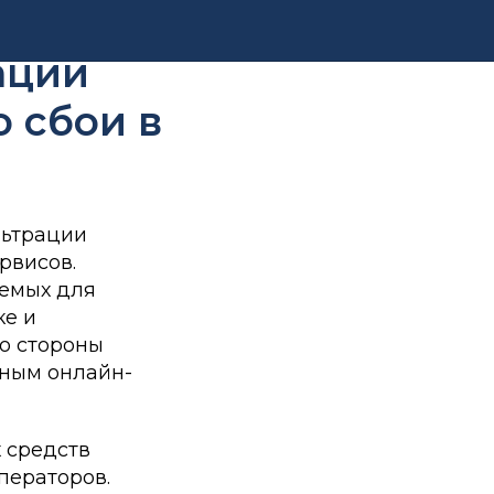
ческие
ации
о сбои в
льтрации
рвисов.
уемых для
ке и
о стороны
нным онлайн-
 средств
ператоров.