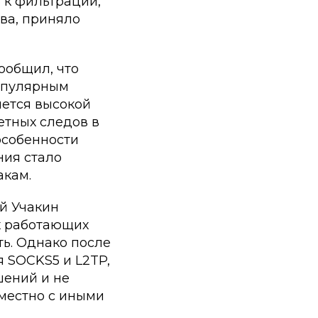
 к фильтрации,
ова, приняло
ообщил, что
популярным
яется высокой
етных следов в
особенности
ния стало
акам.
й Учакин
их работающих
ь. Однако после
я SOCKS5 и L2TP,
шений и не
местно с иными