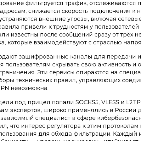
удование фильтруется трафик, отслеживаются 
адресам, снижается скорость подключения к
 устраняются внешние угрозы, включая сетевые
авила привели к трудностям у пользователей 
али известны после сообщений сразу от трёх 
ка, которые взаимодействуют с отраслью напр
здают зашифрованные каналы для передачи и
я пользователям скрывать свою активность и 
граничения. Эти сервисы опираются на специ
боры технических правил, управляющих соедин
VPN невозможна.
дели под прицел попали SOCKS5, VLESS и L2TP
вам экспертов, широко применялись в России 
езависимый специалист в сфере кибербезопас
л, что интерес регулятора к этим протоколам
спользования для обхода фильтрации. Каждый и