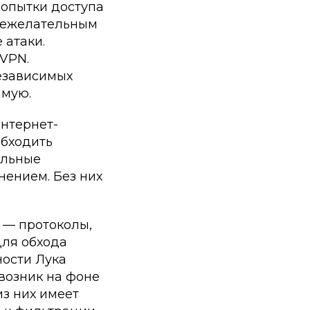
попытки доступа
 нежелательным
 атаки.
VPN.
независимых
ямую.
нтернет-
обходить
альные
ением. Без них
 — протоколы,
для обхода
ности Лука
 возник на фоне
з них имеет