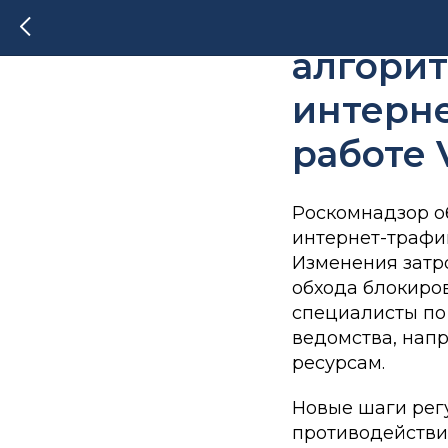
Роском
алгорит
интерне
работе 
Роскомнадзор о
интернет-трафик
Изменения затр
обхода блокиро
специалисты по
ведомства, нап
ресурсам.
Новые шаги рег
противодействия