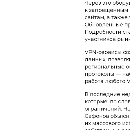
Через это обор
к запрещённым 
сайтам, а также
Обновлённые пр
Подробности ст
участников рын
VPN-сервисы со
данных, позволя
региональные о
протоколы — на
работа любого 
В последние не
которые, по сло
ограничений. Н
Сафонов объясни
их массового и