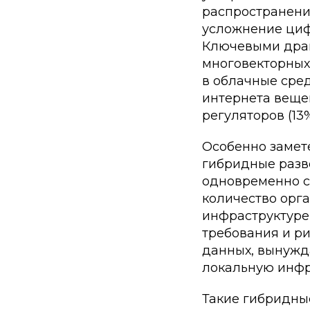
распространени
усложнение циф
Ключевыми драй
многовекторных 
в облачные сре
интернета вещей
регуляторов (13%
Особенно замет
гибридные разв
одновременно с
количество орг
инфраструктуре,
требования и р
данных, вынужд
локальную инфр
Такие гибридны