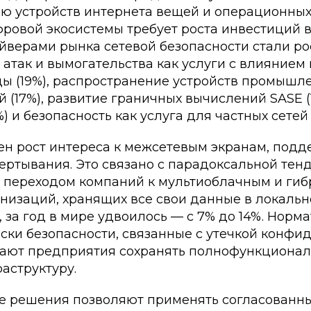
ю устройств интернета вещей и операционных 
ровой экосистемы требует роста инвестиций в 
верами рынка сетевой безопасности стали ро
атак и вымогательства как услуги с влиянием
ды (19%), распространение устройств промышл
 (17%), развитие граничных вычислений SASE (
) и безопасность как услуга для частных сетей 
ен рост интереса к межсетевым экранам, по
ертывания. Это связано с парадоксальной тен
 переходом компаний к мультиоблачным и ги
анизаций, хранящих все свои данные в локаль
 за год в мире удвоилось — с 7% до 14%. Норм
иски безопасности, связанные с утечкой конф
ают предприятия сохранять полнофункциона
аструктуру.
е решения позволяют применять согласованн