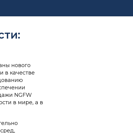
сти:
аны нового
 в качестве
едованию
еспечении
родажи NGFW
сти в мире, а в
тельно
сред,