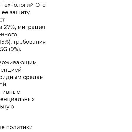
технологий. Это
ее защиту.
ст
 в 27%, миграция
енного
15%), требования
5G (9%).
ддерживающим
денцией:
бридным средам
ной
ативные
иденциальных
льную
ые политики