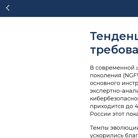
Тенденц
требова
В современной 
поколения (NGF
основного инст
экспертно-анал
кибербезопасно
приходится до 4
России этот пок
Темпы эволюции
ускорились бла