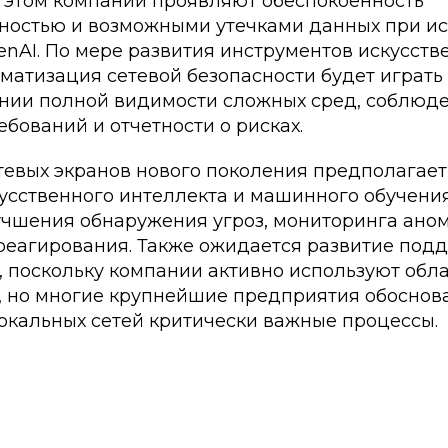
и этом компании проявляют обеспокоенность
остью и возможными утечками данных при и
nAI. По мере развития инструментов искусств
матизация сетевой безопасности будет играть
ении полной видимости сложных сред, соблюд
бований и отчетности о рисках.
евых экранов нового поколения предполагает
усственного интеллекта и машинного обучения
учшения обнаружения угроз, мониторинга ано
реагирования. Также ожидается развитие под
, поскольку компании активно используют обл
, но многие крупнейшие предприятия обоснов
локальных сетей критически важные процессы.