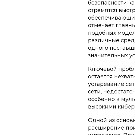
безопасности ка
стремятся выст
обеспечивающие
отмечает главн
подобных модел
различные сред
одного поставщ
значительных у
Ключевой пробл
остается нехва
устаревание се
сети, недостато
особенно в муль
высокими кибер
Одной из основ
расширение при