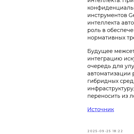
интеллекта. Пр
конфиденциальн
инструментов Ge
интеллекта авто
роль в обеспеч
нормативных тре
Будущее межсет
интеграцию иск
очередь для ул
автоматизации 
гибридных сред
инфраструктуру
переносить из 
Источник
2025-09-25 18:22