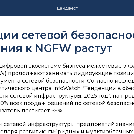
Дайджест
ии сетевой безопасно
ния к NGFW растут
цифровой экосистеме бизнеса межсетевые экр
W) продолжают занимать лидирующие позиции
румента сетевой безопасности. Согласно иссл
итического центра InfoWatch "Тенденции в об
сти сетевой инфраструктуры: 2025 год", на п
0% всех продаж решений по сетевой безопасно
азатель достигает 58%.
 сетевой инфраструктуры предприятий значи
годаря развитию гибридных и мультиоблачных 