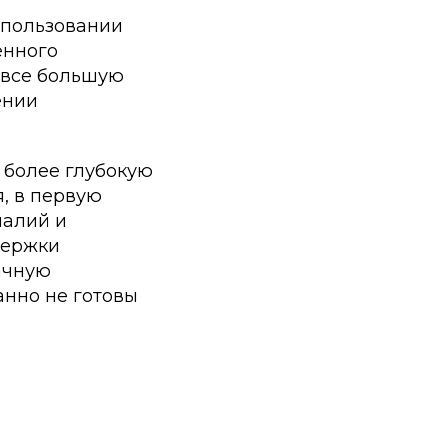
спользовании
енного
 все большую
ении
 более глубокую
, в первую
малий и
держки
ачную
анно не готовы