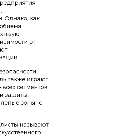
 Предприятия
,
 Однако, как
роблема
ользуют
исимости от
уют
нации.
езопасности
ль также играют
 всех сегментов
и защиты,
слепые зоны" с
алисты называют
скусственного