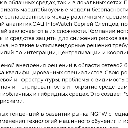
к в облачных средах, так и в локальных сетях.
раивать масштабируемые модели безопасности
 согласованность между различными средами.
ый аналитик ЭАЦ InfoWatch Сергей Слепцов, п
ей заключается в их сложности. Компании исп
ы и средства защиты для снижения рисков зав
ика, но такие мультивендорные решения треб
силий по интеграции, централизации и коорди
емой внедрения решений в области сетевой б
тка квалифицированных специалистов. Свою ро
тевой инфраструктуры, проблемы с видимостью
чная интегрированность и покрытие средствам
тиоблачных и гибридных средах. Это создает "
рисками.
ных тенденций в развитии рынка NGFW специ
менения технологий машинного обучения и и