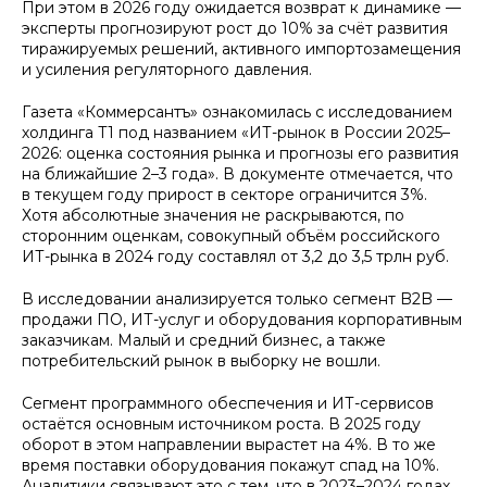
При этом в 2026 году ожидается возврат к динамике —
эксперты прогнозируют рост до 10% за счёт развития
тиражируемых решений, активного импортозамещения
и усиления регуляторного давления.
Газета «Коммерсантъ» ознакомилась с исследованием
холдинга T1 под названием «ИТ-рынок в России 2025–
2026: оценка состояния рынка и прогнозы его развития
на ближайшие 2–3 года». В документе отмечается, что
в текущем году прирост в секторе ограничится 3%.
Хотя абсолютные значения не раскрываются, по
сторонним оценкам, совокупный объём российского
ИТ-рынка в 2024 году составлял от 3,2 до 3,5 трлн руб.
В исследовании анализируется только сегмент B2B —
продажи ПО, ИТ-услуг и оборудования корпоративным
заказчикам. Малый и средний бизнес, а также
потребительский рынок в выборку не вошли.
Сегмент программного обеспечения и ИТ-сервисов
остаётся основным источником роста. В 2025 году
оборот в этом направлении вырастет на 4%. В то же
время поставки оборудования покажут спад на 10%.
Аналитики связывают это с тем, что в 2023–2024 годах