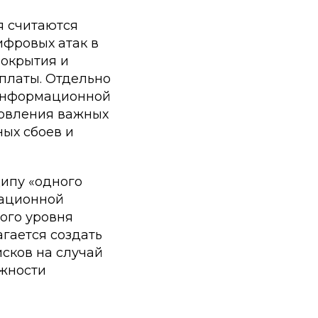
я считаются
ифровых атак в
покрытия и
платы. Отдельно
 информационной
новления важных
ных сбоев и
ипу «одного
мационной
ого уровня
гается создать
сков на случай
ожности