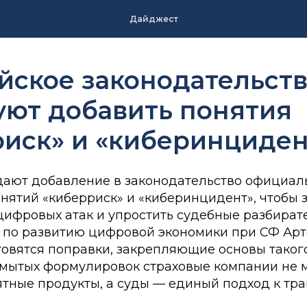
Дайджест
йское законодательст
уют добавить понятия
иск» и «киберинциден
дают добавление в законодательство официал
нятий «киберриск» и «киберинцидент», чтобы 
цифровых атак и упростить судебные разбирате
 по развитию цифровой экономики при СФ Ар
товятся поправки, закрепляющие основы такого
азмытых формулировок страховые компании не 
тные продукты, а суды — единый подход к тра