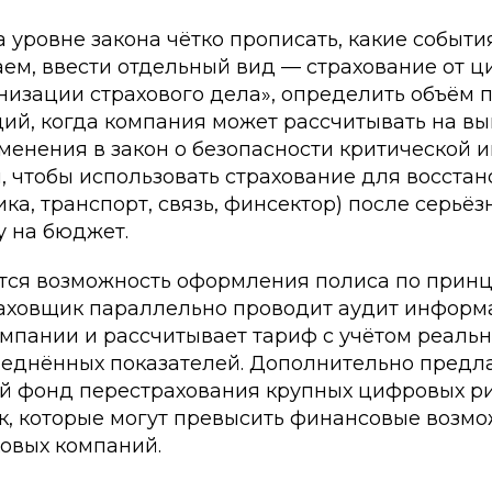
 уровне закона чётко прописать, какие событи
ем, ввести отдельный вид — страхование от ц
низации страхового дела», определить объём 
ций, когда компания может рассчитывать на вы
менения в закон о безопасности критической
, чтобы использовать страхование для восста
ика, транспорт, связь, финсектор) после серьёз
у на бюджет.
тся возможность оформления полиса по принц
траховщик параллельно проводит аудит инфор
мпании и рассчитывает тариф с учётом реальн
реднённых показателей. Дополнительно предла
й фонд перестрахования крупных цифровых ри
к, которые могут превысить финансовые возм
ховых компаний.