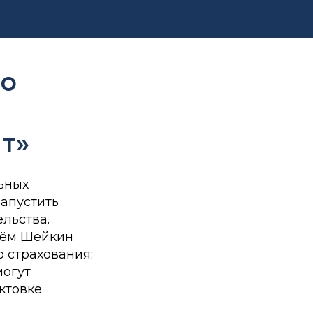
во
т»
ьных
запустить
льства.
тём Шейкин
 страхования:
могут
ктовке