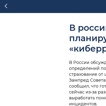
В росси
планир
«киберр
В России обсуж
определений по
страхование от 
Зампред Совета
сообщил, что го
сейчас из‑за р
выработать поня
инцидентов.