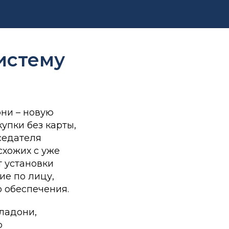
истему
они – новую
упки без карты,
седателя
схожих с уже
т установки
ие по лицу,
 обеспечения.
ладони,
ю