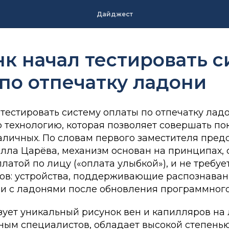
Дайджест
к начал тестировать с
по отпечатку ладони
тестировать систему оплаты по отпечатку лад
технологию, которая позволяет совершать пок
аличных. По словам первого заместителя пред
лла Царёва, механизм основан на принципах, 
атой по лицу («оплата улыбкой»), и не требуе
ов: устройства, поддерживающие распознаван
ь и с ладонями после обновления программного
ует уникальный рисунок вен и капилляров на 
нным специалистов, обладает высокой степень