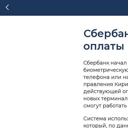
Сбербан
оплаты 
Сбербанк начал 
биометрическую 
телефона или н
правления Кири
действующей опл
новых терминал
смогут работат
Система использ
который, по да