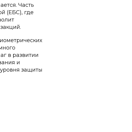
ается. Часть
 (ЕБС), где
волит
закций.
биометрических
много
аг в развитии
вания и
 уровня защиты